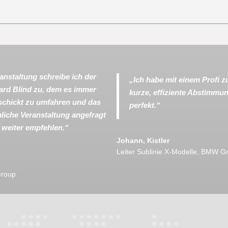
anstaltung schreibe ich der
„Ich habe mit einem Profi 
ard Blind zu, dem es immer
kurze, effiziente Abstimm
schickt zu umfahren und das
perfekt.“
hnliche Veranstaltung angefragt
r weiter empfehlen.“
Johann, Kistler
Leiter Sublinie X-Modelle
,
BMW Gr
roup