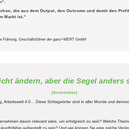
n“.
chen, die aus dem Output, den Outcome und damit den Profi
 Markt ist.“
e Führung
,
Geschäftsführer der ganz+WERT GmbH
cht ändern, aber die Segel anders 
(Aristoteles)
rung, Arbeitswelt 4.0… Diese Schlagwörter sind in aller Munde und denno
Unternehmen davon relevant wäre, um erfolgreich zu sein? Welche The
ukunftsfähig aufgestellt zu sein? Und wie können Sie eine solche Ver